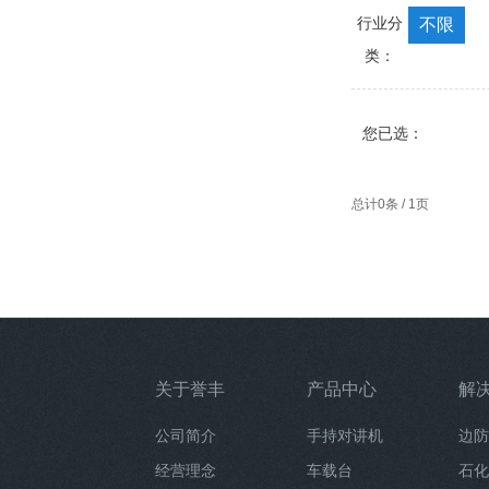
行业分
不限
类：
您已选：
总计0条 / 1页
关于誉丰
产品中心
解
公司简介
手持对讲机
边防
经营理念
车载台
石化