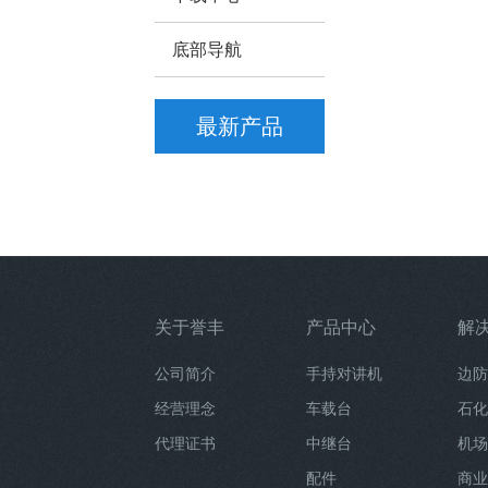
底部导航
最新产品
关于誉丰
产品中心
解
公司简介
手持对讲机
边防
经营理念
车载台
石化
代理证书
中继台
机场
配件
商业